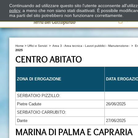
Continuando ad utilizzare questo sito l'utente acconsente all'utili
policy
, a meno che non siano stati disattivati. È possibile modifica
ma parti del sito potrebbero non funzionare correttamente.
Il
Home
>
Uffici e Servizi
>
Area 3 - Area tecnica - Lavori pubblici - Manutenzione-
>
E
2025
CENTRO ABITATO
ZONA DI EROGAZIONE
DATA EROGAZI
SERBATOIO PIZZILLO:
Pietre Cadute
26/06/2025
SERBATOIO CARRUBITO:
Dante
27/06/2025
MARINA DI PALMA E CAPRARIA