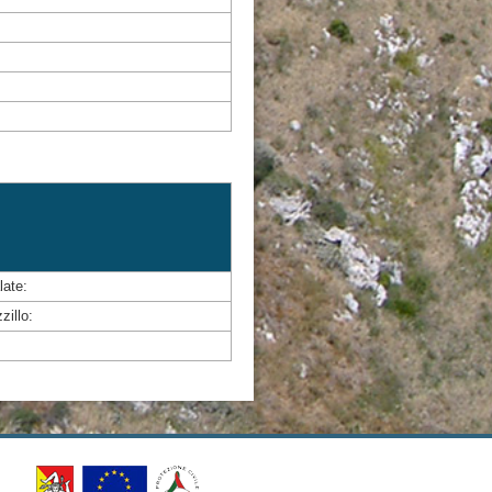
late:
zillo: