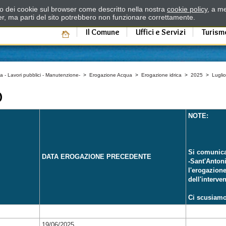
zzo dei cookie sul browser come descritto nella nostra
cookie policy
, a me
er, ma parti del sito potrebbero non funzionare correttamente.
Il Comune
Uffici e Servizi
Turism
a - Lavori pubblici - Manutenzione-
>
Erogazione Acqua
>
Erogazione idrica
>
2025
>
Luglio
O
NOTE:
Si comunica
DATA EROGAZIONE PRECEDENTE
-Sant'Antoni
l'erogazione 
dell'interven
Ci scusiamo 
19/06/2025