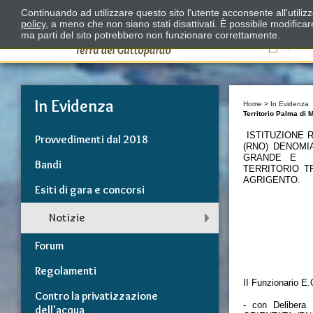
Continuando ad utilizzare questo sito l'utente acconsente all'utili
policy
, a meno che non siano stati disattivati. È possibile modifica
ma parti del sito potrebbero non funzionare correttamente.
Il
In Evidenza
Home
>
In Evidenza
Territorio Palma di
ISTITUZIONE 
Provvedimenti dal 2018
(RNO) DENOMI
GRANDE E SC
Bandi
TERRITORIO T
AGRIGENTO.
Esiti di gara e concorsi
Notizie
Forum
Regolamenti
II Funzionario
Contro la privatizzazione
- con Deliber
dell'acqua