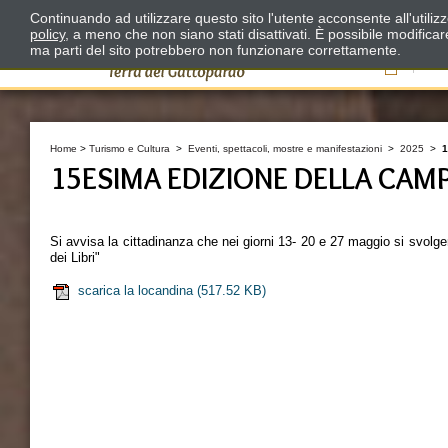
Continuando ad utilizzare questo sito l'utente acconsente all'utili
policy
, a meno che non siano stati disattivati. È possibile modifica
ma parti del sito potrebbero non funzionare correttamente.
Il
Home
>
Turismo e Cultura
>
Eventi, spettacoli, mostre e manifestazioni
>
2025
>
1
15ESIMA EDIZIONE DELLA CAMPA
Si avvisa la cittadinanza che nei giorni 13- 20 e 27 maggio si svol
dei Libri"
scarica la locandina
(517.52 KB)