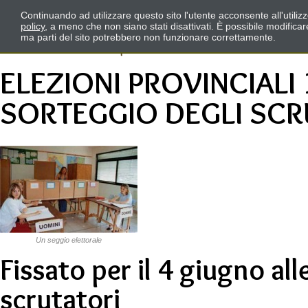
Continuando ad utilizzare questo sito l'utente acconsente all'utili
policy
, a meno che non siano stati disattivati. È possibile modifica
ma parti del sito potrebbero non funzionare correttamente.
ELEZIONI PROVINCIALI
SORTEGGIO DEGLI SCR
Un seggio elettorale
Fissato per il 4 giugno all
scrutatori