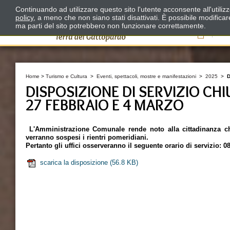
Continuando ad utilizzare questo sito l'utente acconsente all'utili
policy
, a meno che non siano stati disattivati. È possibile modifica
ma parti del sito potrebbero non funzionare correttamente.
Il
Home
>
Turismo e Cultura
>
Eventi, spettacoli, mostre e manifestazioni
>
2025
>
D
DISPOSIZIONE DI SERVIZIO CHI
27 FEBBRAIO E 4 MARZO
L'Amministrazione Comunale rende noto alla cittadinanza ch
verranno sospesi i rientri pomeridiani.
Pertanto gli uffici osserveranno il seguente orario di servizio: 0
scarica la disposizione
(56.8 KB)