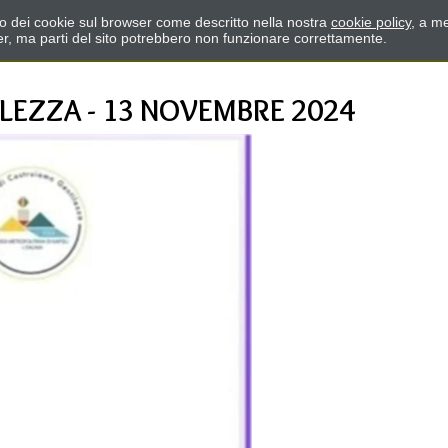
zzo dei cookie sul browser come descritto nella nostra
cookie policy
, a me
er, ma parti del sito potrebbero non funzionare correttamente.
LEZZA - 13 NOVEMBRE 2024