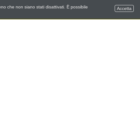
no che non siano stati disattivati. È possibile
Accetta