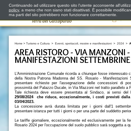
Continuando ad utilizzare questo sito l'utente acconsente all'utili
policy
, a meno che non siano stati disattivati. È possibile modifica
ma parti del sito potrebbero non funzionare correttamente.
Il
Home
>
Turismo e Cultura
>
Eventi, spettacoli, mostre e manifestazioni
>
2024
>
A
AREA RISTORO - VIA MANZONI 
MANIFESTAZIONI SETTEMBRINE
L'Amministrazione Comunale ricorda a chiunque fosse interessato ch
della Nostra Patrona Madonna del SS. Rosario - Manifestazioni S
presentare richieste per l'assegnazione delle concessioni di pos
prossimità del Palazzo Ducale, in Via Mazzoni nel tratto parallelo a
Tale richiesta deve essere presentata al Sindaco, ai sensi del
D
29/08/2024 che riduce, eccezionalmente, i costi previsti dalla
03/04/2023.
La concessione avrà durata limitata per i giorni dall'1 settemb
presentare istanza per tutti i giorni o per una parte del suddetto perio
Le tariffe giornaliere, eccezionalmente ed esclusivamente per la f
Rosario 2024 per l'occupazione del suolo pubblico sarà soggetta a que