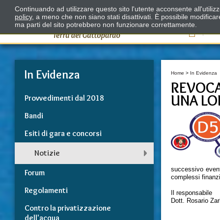
Continuando ad utilizzare questo sito l'utente acconsente all'utili
policy
, a meno che non siano stati disattivati. È possibile modifica
ma parti del sito potrebbero non funzionare correttamente.
Il
In Evidenza
Home
>
In Evidenza
REVOCA
UNA LON
Provvedimenti dal 2018
Bandi
Esiti di gara e concorsi
Notizie
successivo eventu
Forum
complessi finanzi
Regolamenti
Il responsabile
Dott. Rosario Za
Contro la privatizzazione
dell'acqua