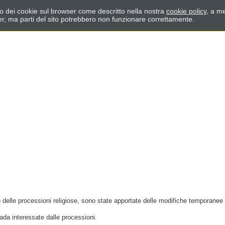
zzo dei cookie sul browser come descritto nella nostra
cookie policy
, a me
er, ma parti del sito potrebbero non funzionare correttamente.
nto delle processioni religiose, sono state apportate delle modifiche temporanee
rada interessate dalle processioni.