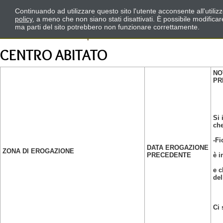
Continuando ad utilizzare questo sito l'utente acconsente all'utili
policy
, a meno che non siano stati disattivati. È possibile modifica
ma parti del sito potrebbero non funzionare correttamente.
CENTRO ABITATO
NO
PR
Si 
che
-Fi
DATA EROGAZIONE
ZONA DI EROGAZIONE
PRECEDENTE
è i
e c
del
Ci 