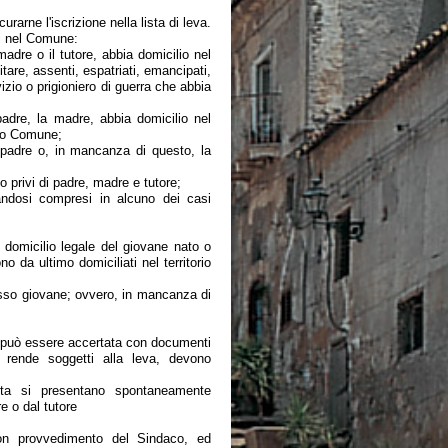
curarne l'iscrizione nella lista di leva.
ti nel Comune:
adre o il tutore, abbia domicilio nel
are, assenti, espatriati, emancipati,
rvizio o prigioniero di guerra che abbia
adre, la madre, abbia domicilio nel
tro Comune;
 padre o, in mancanza di questo, la
o privi di padre, madre e tutore;
ndosi compresi in alcuno dei casi
to domicilio legale del giovane nato o
o da ultimo domiciliati nel territorio
esso giovane; ovvero, in mancanza di
on può essere accertata con documenti
 rende soggetti alla leva, devono
unta si presentano spontaneamente
re o dal tutore
 con provvedimento del Sindaco, ed