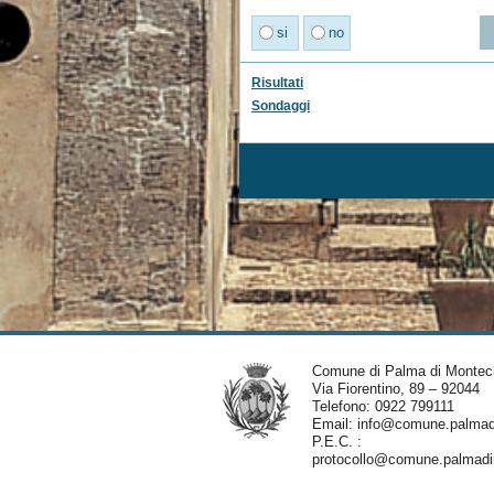
si
no
Risultati
Sondaggi
Comune di Palma di Montec
Via Fiorentino, 89 – 92044
Telefono: 0922 799111
Email:
info@comune.palmadi
P.E.C. :
protocollo@comune.palmadim