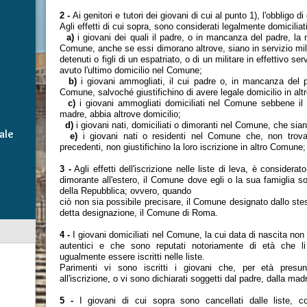
2 -
Ai genitori e tutori dei giovani di cui al punto 1), l'obbligo di 
Agli effetti di cui sopra, sono considerati legalmente domicilia
a)
i giovani dei quali il padre, o in mancanza del padre, la m
Comune, anche se essi dimorano altrove, siano in servizio milit
detenuti o figli di un espatriato, o di un militare in effettivo se
avuto l'ultimo domicilio nel Comune;
b)
i giovani ammogliati, il cui padre o, in mancanza del p
Comune, salvoché giustifichino di avere legale domicilio in al
c)
i giovani ammogliati domiciliati nel Comune sebbene il
madre, abbia altrove domicilio;
d)
i giovani nati, domiciliati o dimoranti nel Comune, che sian
ale
e)
i giovani nati o residenti nel Comune che, non trova
precedenti, non giustifichino la loro iscrizione in altro Comune;
3 -
Agli effetti dell'iscrizione nelle liste di leva, è considera
dimorante all'estero, il Comune dove egli o la sua famiglia son
della Repubblica; ovvero, quando
ciò non sia possibile precisare, il Comune designato dallo st
detta designazione, il Comune di Roma.
4 -
I giovani domiciliati nel Comune, la cui data di nascita n
autentici e che sono reputati notoriamente di età che li
ugualmente essere iscritti nelle liste.
Parimenti vi sono iscritti i giovani che, per età pres
all'iscrizione, o vi sono dichiarati soggetti dal padre, dalla mad
5 -
I giovani di cui sopra sono cancellati dalle liste,