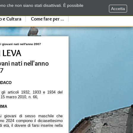
no che non siano stati disattivati. È possibile
Accetta
o e Cultura
Come fare per ...
i giovani nati nell'anno 2007
 LEVA
vani nati nell'anno
07
INDACO
 gli articoli 1932, 1933 e 1934 del
 15 marzo 2010, n. 66,
RMA
 giovani di sesso maschile che
anno 2024 compiono il diciasettesimo
i età, il dovere di farsi inserire nella