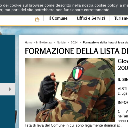
zzo dei cookie sul browser come descritto nella nostra
cookie policy
, a me
er, ma parti del sito potrebbero non funzionare correttamente.
Il Comune
Uffici e Servizi
Turism
Home
>
In Evidenza
>
Notizie
>
2024
>
Formazione della lista di leva de
FORMAZIONE DELLA LISTA DI
Gio
20
IL S
VISTI
D.Lgs
INFO
1 -
Ai
nell'
anno d
lista di leva del Comune in cui sono legalmente domiciliati.