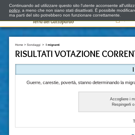
Continuando ad utilizzare questo sito l'utente acconsente all'utili
policy
, a meno che non siano stati disattivati. È possibile modifica
ma parti del sito potrebbero non funzionare correttamente.
Il
Home
>
Sondaggi
>
I migranti
RISULTATI VOTAZIONE CORREN
Guerre, carestie, povertà, stanno determinando la migra
Accogliere i m
Respingerli o 
T